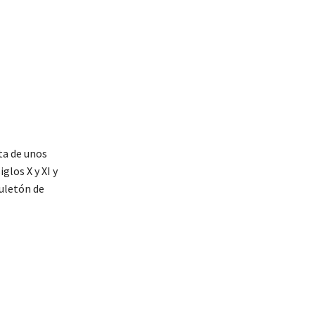
uta de unos
glos X y XI y
huletón de