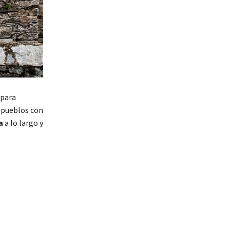
 para
s pueblos con
a
a lo largo y