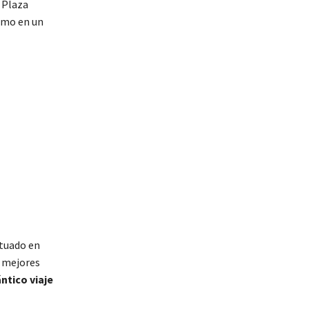
a Plaza
como en un
ituado en
s mejores
ntico viaje