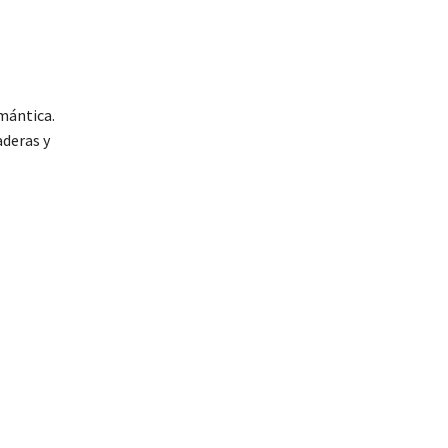
omántica.
aderas y