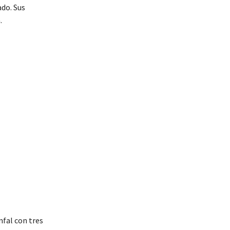
do. Sus
.
nfal con tres