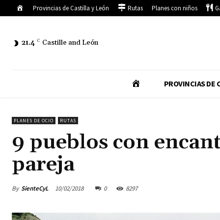
Inicio
Provincias de Castilla y León
Rutas
Planes con niños
G
21.4
C
Castille and León
I
PROVINCIAS DE C
N
PLANES DE OCIO
RUTAS
9 pueblos con encan
I
pareja
C
By
SienteCyL
10/02/2018
0
8297
I
O