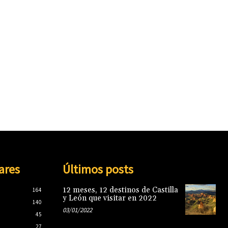
ares
Últimos posts
12 meses, 12 destinos de Castilla
164
y León que visitar en 2022
140
03/01/2022
45
27