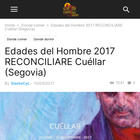
Home
Donde comer
Edades del Hombre 2017 RECONCILIARE
Cuéllar (Segovia)
Donde comer
Donde dormir
Edades del Hombre 2017
RECONCILIARE Cuéllar
(Segovia)
1041
0
By
SienteCyL
-
10/05/2017