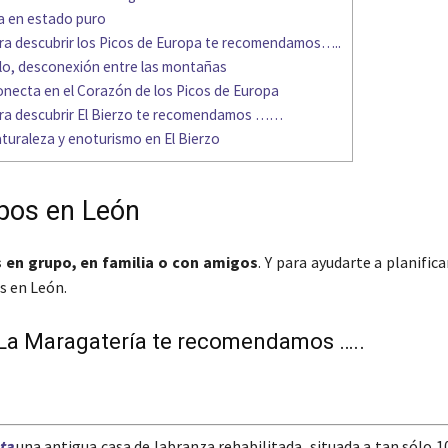
a en estado puro
ara descubrir los Picos de Europa te recomendamos…..
llo, desconexión entre las montañas
conecta en el Corazón de los Picos de Europa
ara descubrir El Bierzo te recomendamos ……
turaleza y enoturismo en El Bierzo
upos en León
 en grupo, en familia o con amigos
. Y para ayudarte a planific
s
en León.
r La Maragatería te recomendamos …..
ata
una antigua casa de labranza rehabilitada, situada a tan sólo 