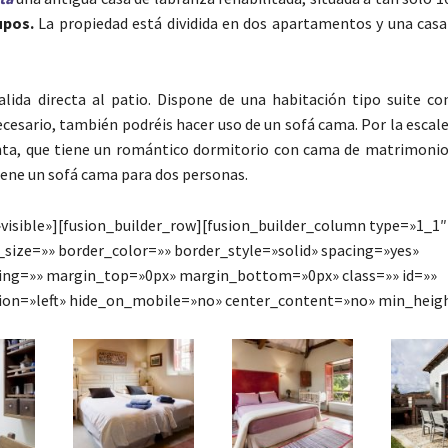
upos.
La propiedad está dividida en dos apartamentos y una casa 
alida directa al patio. Dispone de una habitación tipo suite c
 necesario, también podréis hacer uso de un sofá cama. Por la escale
anta, que tiene un romántico dormitorio con cama de matrimonio
iene un sofá cama para dos personas.
visible»][fusion_builder_row][fusion_builder_column type=»1_1″
size=»» border_color=»» border_style=»solid» spacing=»yes»
ng=»» margin_top=»0px» margin_bottom=»0px» class=»» id=»»
tion=»left» hide_on_mobile=»no» center_content=»no» min_heig