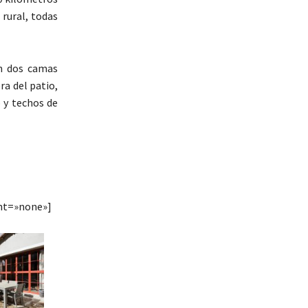
rural, todas
on dos camas
ra del patio,
 y techos de
ht=»none»]