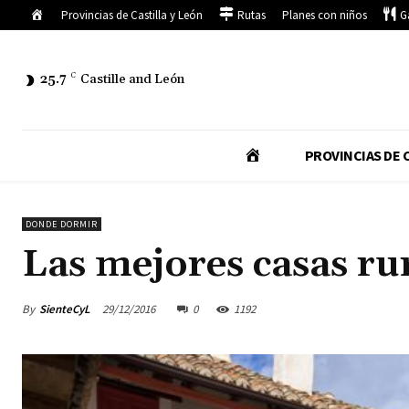
Inicio
Provincias de Castilla y León
Rutas
Planes con niños
G
25.7
C
Castille and León
I
PROVINCIAS DE C
N
DONDE DORMIR
Las mejores casas ru
I
C
By
SienteCyL
29/12/2016
0
1192
I
O