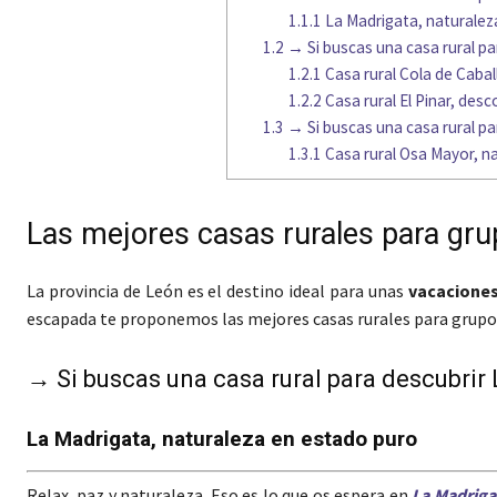
1.1.1
La Madrigata, naturalez
1.2
→ Si buscas una casa rural p
1.2.1
Casa rural Cola de Caba
1.2.2
Casa rural El Pinar, des
1.3
→ Si buscas una casa rural p
1.3.1
Casa rural Osa Mayor, na
Las mejores casas rurales para gr
La provincia de León es el destino ideal para unas
vacaciones
escapada te proponemos las mejores casas rurales para grupo
→ Si buscas una casa rural para descubri
La Madrigata, naturaleza en estado puro
Relax, paz y naturaleza. Eso es lo que os espera en
La Madrig