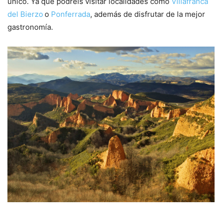
único. Ya que podréis visitar localidades como
Villafranca
del Bierzo
o
Ponferrada
, además de disfrutar de la mejor
gastronomía.