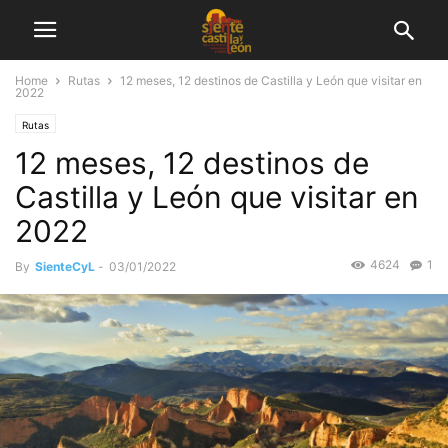
Home
Rutas
12 meses, 12 destinos de Castilla y León que visitar en
2022
Rutas
12 meses, 12 destinos de
Castilla y León que visitar en
2022
4624
1
By
SienteCyL
-
03/01/2022