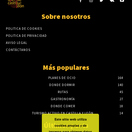
Sobre nosotros
POLITICA DE COOKIES
POLITICA DE PRIVACIDAD
AVISO LEGAL
CONTÁCTANOS
Más populares
PLANES DE OCIO
164
DONDE DORMIR
140
RUTAS
45
GASTRONOMÍA
27
DONDE COMER
18
TURISMO ACTIVO EN CASTILLA Y LEÓN
14
Este sitio web utiliza
Últimos posts
cookies propias y de
terceros para obtener datos