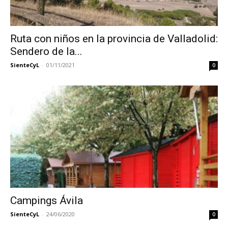
Ruta con niños en la provincia de Valladolid:
Sendero de la...
SienteCyL
-
01/11/2021
0
Campings Ávila
SienteCyL
-
24/06/2020
0