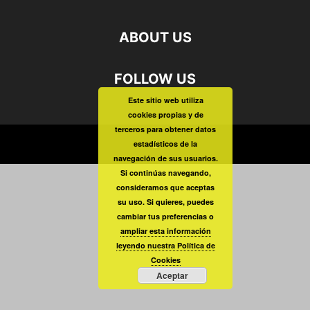
ABOUT US
FOLLOW US
Este sitio web utiliza
cookies propias y de
terceros para obtener datos
estadísticos de la
©
navegación de sus usuarios.
Si continúas navegando,
consideramos que aceptas
su uso. Si quieres, puedes
cambiar tus preferencias o
ampliar esta información
leyendo nuestra Política de
Cookies
Aceptar