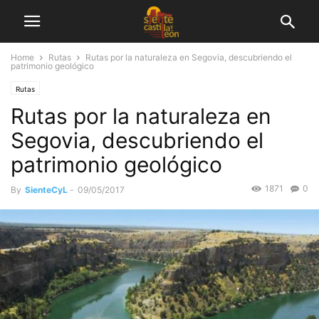
Home
Rutas
Rutas por la naturaleza en Segovia, descubriendo el
patrimonio geológico
Rutas
Rutas por la naturaleza en
Segovia, descubriendo el
patrimonio geológico
1871
0
By
SienteCyL
-
09/05/2017