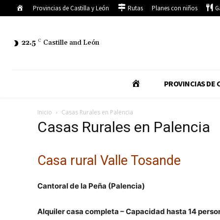
Inicio
Provincias de Castilla y León
Rutas
Planes con niños
G
22.5
C
Castille and León
I
PROVINCIAS DE C
N
Inicio
Casas Rurales en Palencia
Casas Rurales en Palencia
I
Casa rural Valle Tosande
C
Cantoral de la Peña (Palencia)
I
Alquiler casa completa – Capacidad hasta 14 perso
O