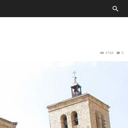
4164
0