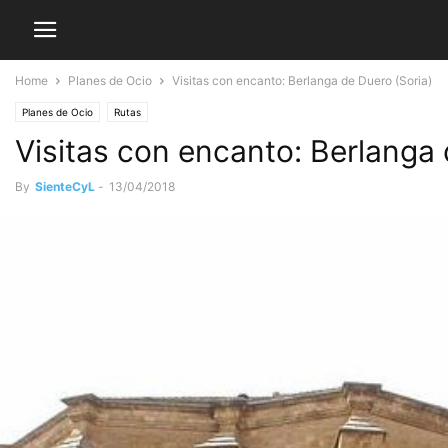
Home
Planes de Ocio
Visitas con encanto: Berlanga de Duero (Soria)
Planes de Ocio
Rutas
Visitas con encanto: Berlanga 
By
SienteCyL
-
13/04/2018