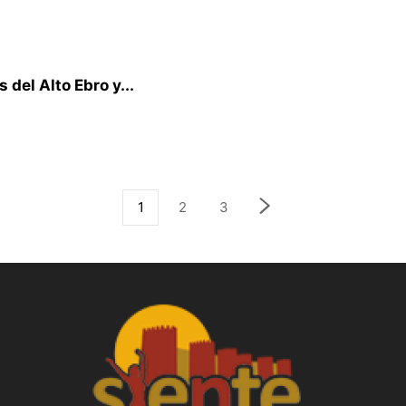
del Alto Ebro y...
1
2
3