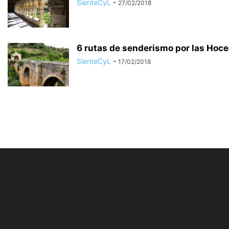
SienteCyL
-
27/02/2018
6 rutas de senderismo por las Hoces 
SienteCyL
-
17/02/2018