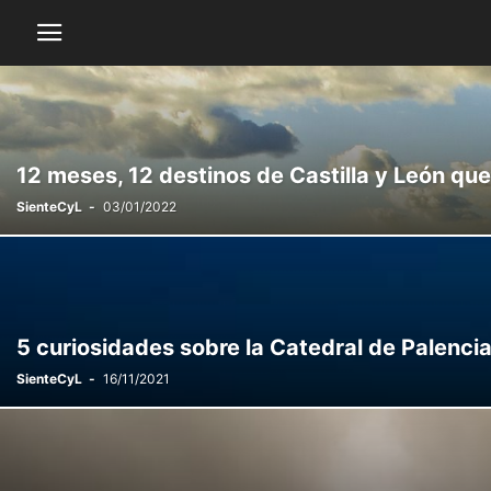
12 meses, 12 destinos de Castilla y León que 
SienteCyL
-
03/01/2022
5 curiosidades sobre la Catedral de Palenci
SienteCyL
-
16/11/2021