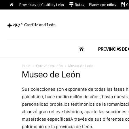
Inicio
Provincias de Castilla y León
Rutas
Planes con niños
G
29.7
C
Castille and León
I
PROVINCIAS DE 
N
Inicio
Que ver en León
Museo de León
Museo de León
I
Sus colecciones son exponente de todas las fases his
C
paleolítico, hace medio millón de años, hasta nuest
personalidad propia los testimonios de la romanizaci
alcanzó gran relieve histórico, aparte las secciones 
I
museísticas específicasA través de sus diferentes col
patrimonio de la provincia de León.
O