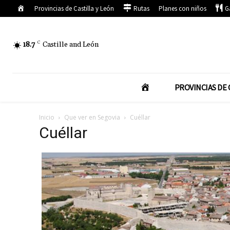
Inicio
Provincias de Castilla y León
Rutas
Planes con niños
G
18.7
C
Castille and León
I
PROVINCIAS DE 
N
Inicio
Que ver en Segovia
Cuéllar
Cuéllar
I
C
I
O