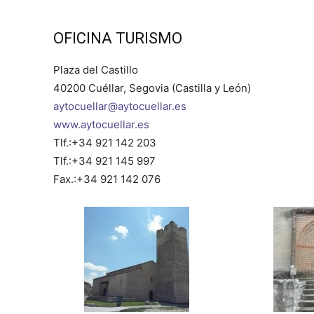
OFICINA TURISMO
Plaza del Castillo
40200 Cuéllar, Segovia (Castilla y León)
aytocuellar@aytocuellar.es
www.aytocuellar.es
Tlf.:+34 921 142 203
Tlf.:+34 921 145 997
Fax.:+34 921 142 076