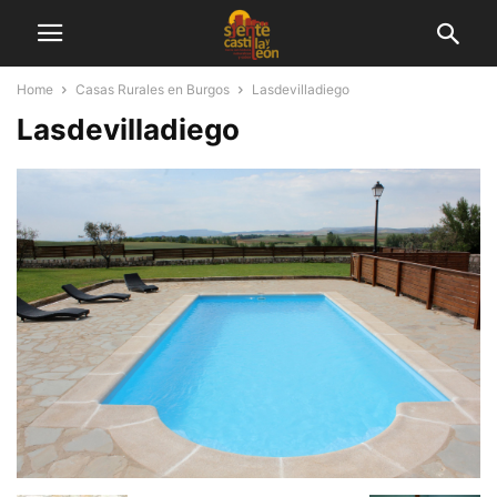
Home
Casas Rurales en Burgos
Lasdevilladiego
Lasdevilladiego