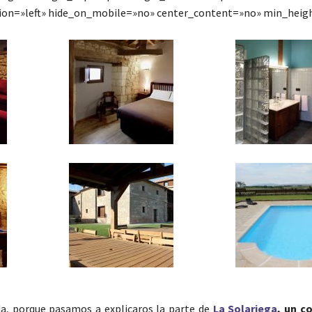
tion=»left» hide_on_mobile=»no» center_content=»no» min_heig
a, porque pasamos a explicaros la parte de
La Solariega
, un c