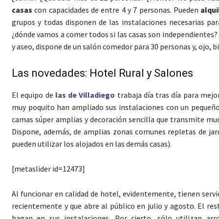
casas
con capacidades de entre 4 y 7 personas. Pueden
alqu
grupos y todas disponen de las instalaciones necesarias pa
¿dónde vamos a comer todos si las casas son independientes?
y aseo, dispone de un salón comedor para 30 personas y, ojo, b
Las novedades: Hotel Rural y Salones
El equipo de
las de Villadiego
trabaja día tras día para mejo
muy poquito han ampliado sus instalaciones con un pequeñ
camas súper amplias y decoración sencilla que transmite much
Dispone, además, de amplias zonas comunes repletas de jar
pueden utilizar los alojados en las demás casas).
[metaslider id=12473]
Al funcionar en calidad de hotel, evidentemente, tienen servi
recientemente y que abre al público en julio y agosto. El re
hagan en sus instalaciones. Por cierto, sólo utilizan ar