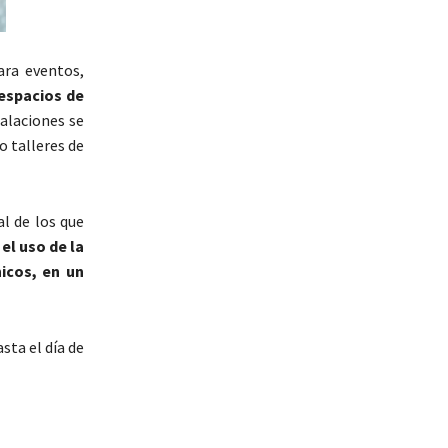
ara eventos,
espacios de
talaciones se
 o talleres de
l de los que
 el uso de la
icos, en un
sta el día de