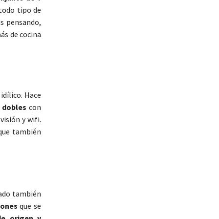
 todo tipo de
is pensando,
ás de cocina
idílico. Hace
s dobles
con
sión y wifi.
que también
tado también
iones
que se
e origen y