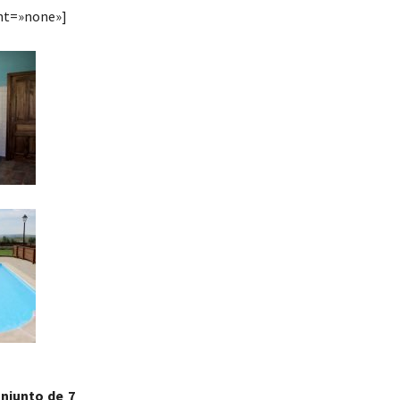
ht=»none»]
onjunto de 7