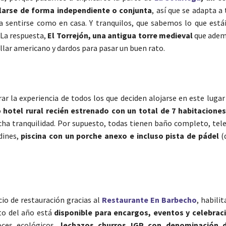
ilarse de forma independiente o conjunta
, así que se adapta a
ra sentirse como en casa. Y tranquilos, que sabemos lo que está
 La respuesta,
El Torrejón, una antigua torre medieval
que adem
illar americano y dardos para pasar un buen rato.
rar la experiencia de todos los que deciden alojarse en este lugar 
o
hotel rural recién estrenado con un total de 7 habitacione
a tranquilidad. Por supuesto, todas tienen baño completo, televi
dines,
piscina con un porche anexo e incluso pista de pádel
(
cio de restauración gracias al
Restaurante En Barbecho
, habili
sto del año está
disponible para encargos, eventos y celebrac
roces ecológicos,
lechazos churros IGP con denominación d