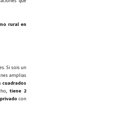
laciones que
smo rural en
. Si sois un
ones amplias
s cuadrados
cho,
tiene 2
 privado
con