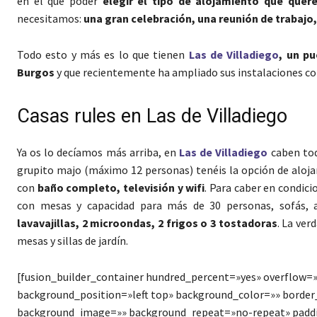
en el que poder
elegir el tipo de alojamiento que que
necesitamos:
una gran celebración, una reunión de trabajo
Todo esto y más es lo que tienen
Las de Villadiego
, un pu
Burgos
y que recientemente ha ampliado sus instalaciones c
Casas rules en Las de Villadiego
Ya os lo decíamos más arriba, en
Las de Villadiego
caben tod
grupito majo (máximo 12 personas) tenéis la opción de aloja
con
baño completo, televisión y wifi
. Para caber en condic
con mesas y capacidad para más de 30 personas, sofás, 
lavavajillas, 2 microondas, 2 frigos o 3 tostadoras
. La ver
mesas y sillas de jardín.
[fusion_builder_container hundred_percent=»yes» overflow=»
background_position=»left top» background_color=»» border_
background_image=»» background_repeat=»no-repeat» paddi