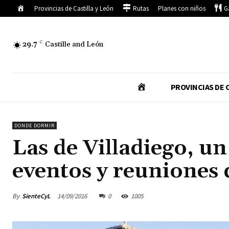
Inicio
Provincias de Castilla y León
Rutas
Planes con niños
G
29.7
C
Castille and León
I
PROVINCIAS DE C
N
DONDE DORMIR
Las de Villadiego, un
I
eventos y reuniones
C
By
SienteCyL
14/09/2016
0
1005
I
O