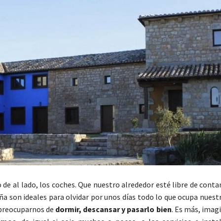
 de al lado, los coches. Que nuestro alrededor esté libre de cont
paña son ideales para olvidar por unos días todo lo que ocupa nues
e preocuparnos de
dormir, descansar y pasarlo bien
. Es más, imag