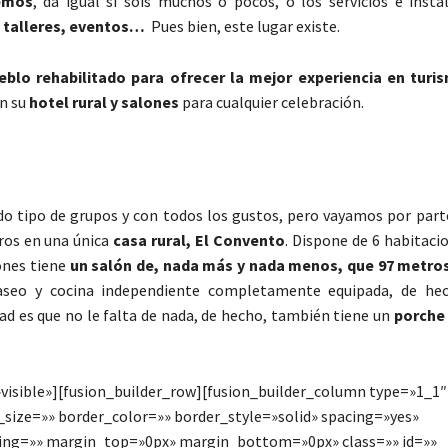
remos
, da igual si sois muchos o pocos, o los servicios e insta
, talleres, eventos…
Pues bien, este lugar existe.
eblo rehabilitado para ofrecer la mejor experiencia en turi
on su
hotel rural y salones
para cualquier celebración.
o tipo de grupos y con todos los gustos, pero vayamos por partes
ros en una única
casa rural, El Convento
. Dispone de 6 habitaci
iones tiene
un salón de, nada más y nada menos, que 97 metro
aseo y cocina independiente completamente equipada, de he
dad es que no le falta de nada, de hecho, también tiene un
porche
visible»][fusion_builder_row][fusion_builder_column type=»1_1″
size=»» border_color=»» border_style=»solid» spacing=»yes»
ng=»» margin_top=»0px» margin_bottom=»0px» class=»» id=»»