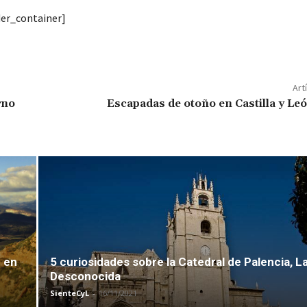
der_container]
Art
rno
Escapadas de otoño en Castilla y Leó
r en
5 curiosidades sobre la Catedral de Palencia, La
Desconocida
SienteCyL
-
16/11/2021