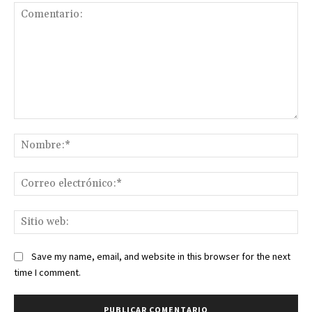
Comentario:
No
Co
ele
Sit
we
Save my name, email, and website in this browser for the next
time I comment.