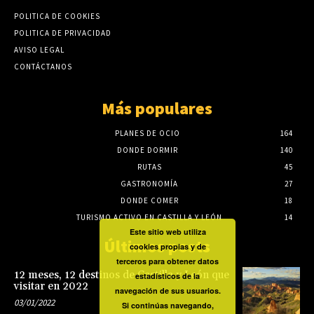
POLITICA DE COOKIES
POLITICA DE PRIVACIDAD
AVISO LEGAL
CONTÁCTANOS
Más populares
PLANES DE OCIO
164
DONDE DORMIR
140
RUTAS
45
GASTRONOMÍA
27
DONDE COMER
18
TURISMO ACTIVO EN CASTILLA Y LEÓN
14
Este sitio web utiliza
Últimos posts
cookies propias y de
terceros para obtener datos
12 meses, 12 destinos de Castilla y León que
estadísticos de la
visitar en 2022
navegación de sus usuarios.
03/01/2022
Si continúas navegando,