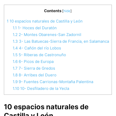
Contents
[
hide
]
1
10 espacios naturales de Castilla y León
1.1
1- Hoces del Duratón
1.2
2- Montes Obarenes-San Zadornil
1.3
3- Las Batuecas-Sierra de Francia, en Salamanca
1.4
4- Cañón del río Lobos
1.5
5- Riberas de Castronuño
1.6
6- Picos de Europa
1.7
7- Sierra de Gredos
1.8
8- Arribes del Duero
1.9
9- Fuentes Carrionas-Montaña Palentina
1.10
10- Desfiladero de la Yecla
10 espacios naturales de
Castilla y León