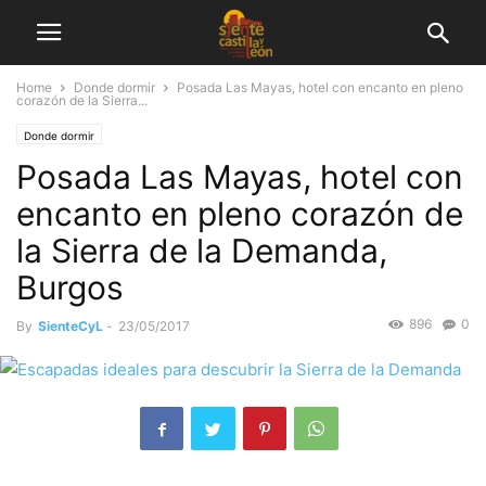
Home
Donde dormir
Posada Las Mayas, hotel con encanto en pleno
corazón de la Sierra...
Donde dormir
Posada Las Mayas, hotel con
encanto en pleno corazón de
la Sierra de la Demanda,
Burgos
896
0
By
SienteCyL
-
23/05/2017