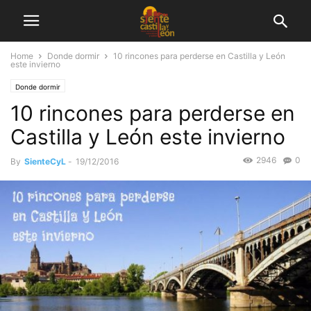
Home
Donde dormir
10 rincones para perderse en Castilla y León
este invierno
Donde dormir
10 rincones para perderse en
Castilla y León este invierno
2946
0
By
SienteCyL
-
19/12/2016