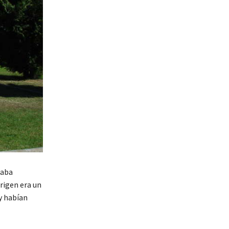
baba
origen era un
y habían