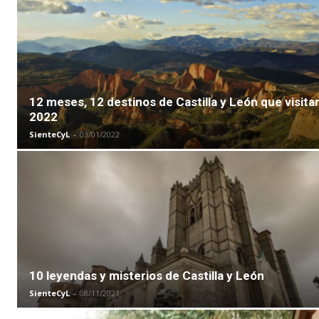
12 meses, 12 destinos de Castilla y León que visita
2022
SienteCyL
-
03/01/2022
10 leyendas y misterios de Castilla y León
SienteCyL
-
08/11/2021