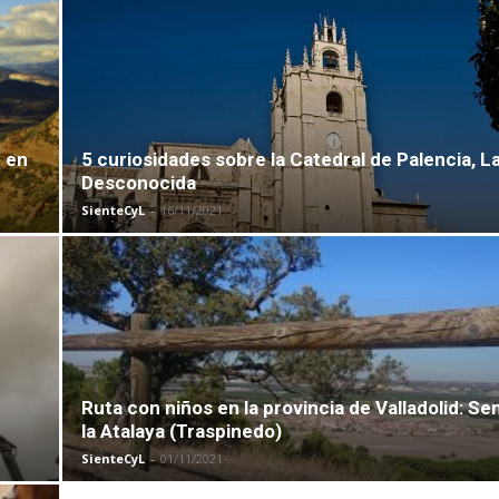
r en
5 curiosidades sobre la Catedral de Palencia, La
Desconocida
SienteCyL
-
16/11/2021
Ruta con niños en la provincia de Valladolid: S
la Atalaya (Traspinedo)
SienteCyL
-
01/11/2021