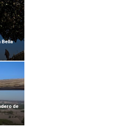
 Bella
endero de