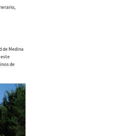
nerario,
ad de Medina
 este
inos de