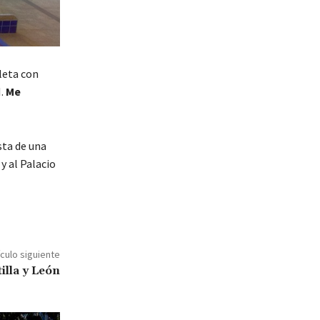
leta con
I.
Me
sta de una
y al Palacio
ículo siguiente
illa y León