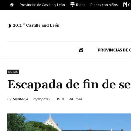
Inicio
Provincias de Castilla y León
Rutas
Planes con niños
G
20.2
C
Castille and León
I
PROVINCIAS DE C
N
RUTAS
Escapada de fin de s
I
C
By
SienteCyL
26/05/2015
0
1544
I
O