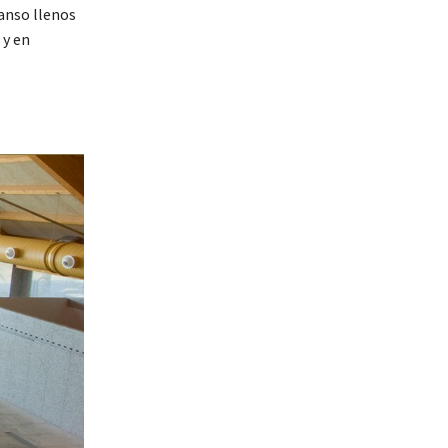
anso llenos
 y en