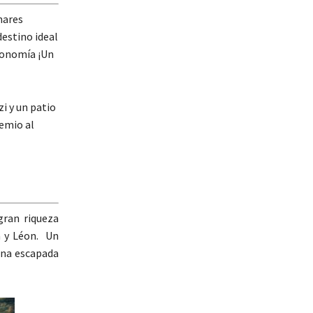
nares
destino ideal
tronomía ¡Un
i y un patio
remio al
gran riqueza
a y Léon. Un
Una escapada