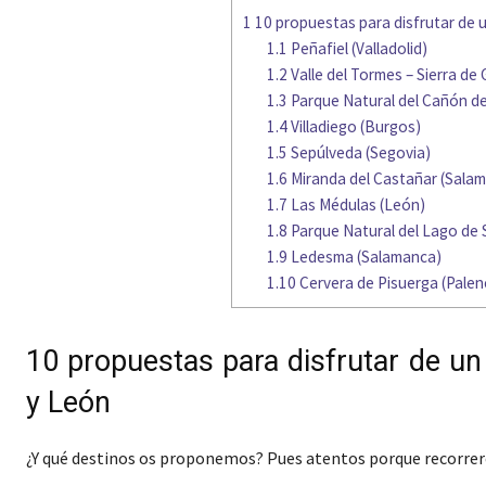
1
10 propuestas para disfrutar de u
1.1
Peñafiel (Valladolid)
1.2
Valle del Tormes – Sierra de 
1.3
Parque Natural del Cañón de
1.4
Villadiego (Burgos)
1.5
Sepúlveda (Segovia)
1.6
Miranda del Castañar (Sala
1.7
Las Médulas (León)
1.8
Parque Natural del Lago de 
1.9
Ledesma (Salamanca)
1.10
Cervera de Pisuerga (Palen
10 propuestas para disfrutar de un
y León
¿Y qué destinos os proponemos? Pues atentos porque recorrere