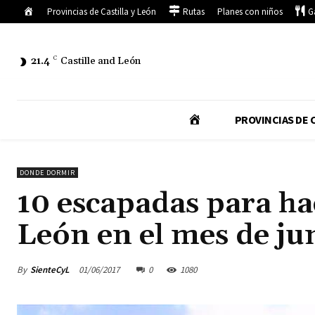
Inicio
Provincias de Castilla y León
Rutas
Planes con niños
G
21.4
C
Castille and León
I
PROVINCIAS DE C
N
DONDE DORMIR
10 escapadas para hac
I
León en el mes de ju
C
By
SienteCyL
01/06/2017
0
1080
I
O