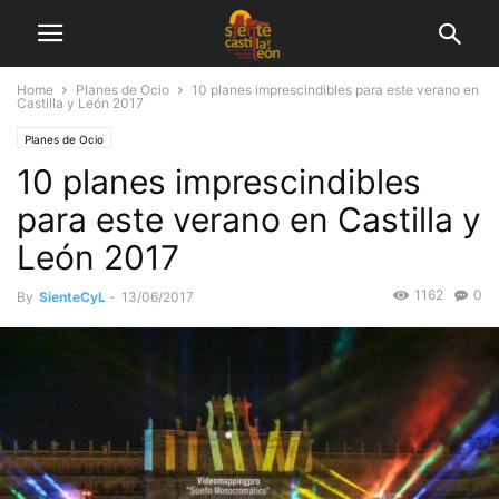
Home
Planes de Ocio
10 planes imprescindibles para este verano en
Castilla y León 2017
Planes de Ocio
10 planes imprescindibles
para este verano en Castilla y
León 2017
1162
0
By
SienteCyL
-
13/06/2017