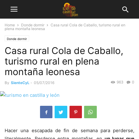
Home
Donde dormir
Casa rural Cola de Caballo, turismo rural en
plena montaña leonesa
Donde dormir
Casa rural Cola de Caballo,
turismo rural en plena
montaña leonesa
963
0
By
SienteCyL
-
05/07/2016
Hacer una escapada de fin de semana para perderse,
literalmente. Perderse entre montañas, en
un lugar que