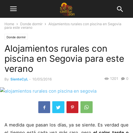
Home
Donde dormir
Alojamientos rurales con piscina en Segovia
para este verano
Donde dormir
Alojamientos rurales con
piscina en Segovia para este
verano
1201
0
By
SienteCyL
-
10/05/2016
A medida que pasan los días, ya se siente. Es verdad que
el tiempo está cada vez más raro, pero
el calor, tarde o