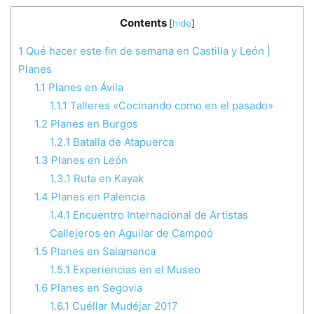
Contents
[
hide
]
1
Qué hacer este fin de semana en Castilla y León |
Planes
1.1
Planes en Ávila
1.1.1
Talleres «Cocinando como en el pasado»
1.2
Planes en Burgos
1.2.1
Batalla de Atapuerca
1.3
Planes en León
1.3.1
Ruta en Kayak
1.4
Planes en Palencia
1.4.1
Encuentro Internacional de Artistas
Callejeros en Aguilar de Campoó
1.5
Planes en Salamanca
1.5.1
Experiencias en el Museo
1.6
Planes en Segovia
1.6.1
Cuéllar Mudéjar 2017