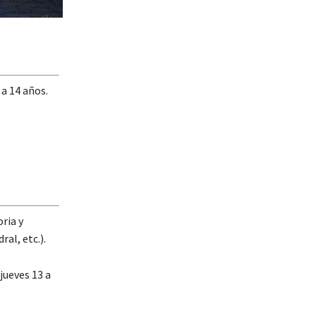
a 14 años.
ria y
al, etc.).
 jueves 13 a