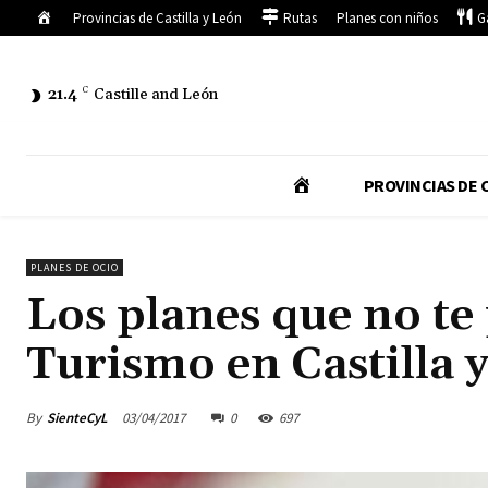
Inicio
Provincias de Castilla y León
Rutas
Planes con niños
G
21.4
C
Castille and León
I
PROVINCIAS DE C
N
PLANES DE OCIO
Los planes que no te 
I
Turismo en Castilla 
C
By
SienteCyL
03/04/2017
0
697
I
O