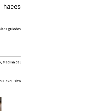
i haces
itas guiadas
o, Medina del
u exquisita