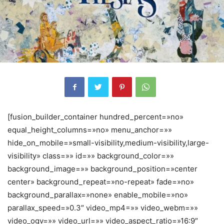
[fusion_builder_container hundred_percent=»no»
equal_height_columns=»no» menu_anchor=»»
hide_on_mobile=»small-visibility,medium-visibility,large-
visibility» class=»» id=»» background_color=»»
background_image=»» background_position=»center
center» background_repeat=»no-repeat» fade=»no»
background_parallax=»none» enable_mobile=»no»
parallax_speed=»0.3″ video_mp4=»» video_webm=»»
video_ogv=»» video_url=»» video_aspect_ratio=»16:9″