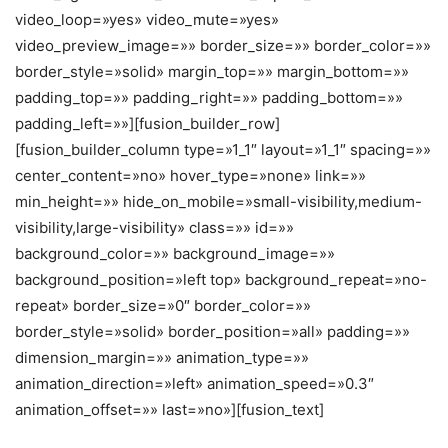
video_loop=»yes» video_mute=»yes»
video_preview_image=»» border_size=»» border_color=»»
border_style=»solid» margin_top=»» margin_bottom=»»
padding_top=»» padding_right=»» padding_bottom=»»
padding_left=»»][fusion_builder_row]
[fusion_builder_column type=»1_1″ layout=»1_1″ spacing=»»
center_content=»no» hover_type=»none» link=»»
min_height=»» hide_on_mobile=»small-visibility,medium-
visibility,large-visibility» class=»» id=»»
background_color=»» background_image=»»
background_position=»left top» background_repeat=»no-
repeat» border_size=»0″ border_color=»»
border_style=»solid» border_position=»all» padding=»»
dimension_margin=»» animation_type=»»
animation_direction=»left» animation_speed=»0.3″
animation_offset=»» last=»no»][fusion_text]