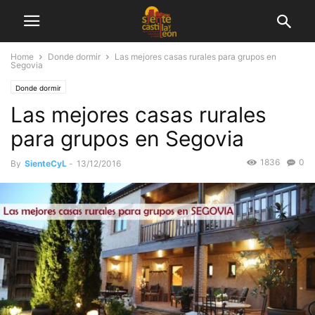
Home
Donde dormir
Las mejores casas rurales para grupos en
Segovia
Donde dormir
Las mejores casas rurales
para grupos en Segovia
1836
0
By
SienteCyL
-
13/12/2016