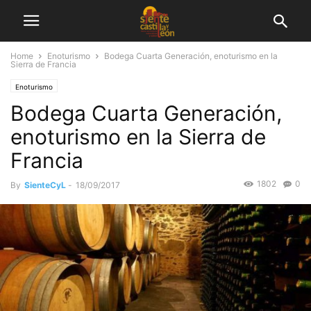
Home
Enoturismo
Bodega Cuarta Generación, enoturismo en la
Sierra de Francia
Enoturismo
Bodega Cuarta Generación,
enoturismo en la Sierra de
Francia
1802
0
By
SienteCyL
-
18/09/2017