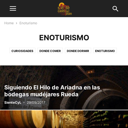
Home
Enoturismo
ENOTURISMO
CURIOSIDADES
DONDE COMER
DONDE DORMIR
ENOTURISMO
ESCAPADA EN PAREJA
ESCAPADAS CON NIÑOS
GASTRONOMÍA
PLANES DE OCIO
RUTAS
SIN CATEGORÍA
TURISMO ACTIVO EN CASTILLA Y LEÓN
Siguiendo El Hilo de Ariadna en las
bodegas mudéjares Rueda
SienteCyL
-
29/09/2017