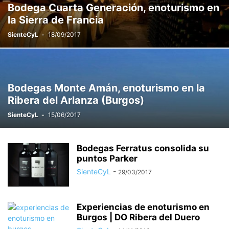
Bodega Cuarta Generación, enoturismo en
la Sierra de Francia
SienteCyL
-
18/09/2017
Bodegas Monte Amán, enoturismo en la
Ribera del Arlanza (Burgos)
SienteCyL
-
15/06/2017
Bodegas Ferratus consolida su
puntos Parker
SienteCyL
-
29/03/2017
Experiencias de enoturismo en
Burgos | DO Ribera del Duero